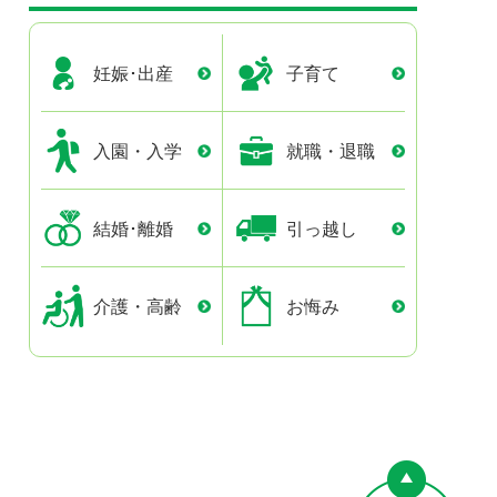
妊娠･出産
子育て
入園・入学
就職・退職
結婚･離婚
引っ越し
介護・高齢
お悔み
ペー