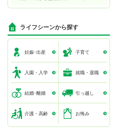
ライフシーンから探す
妊娠･出産
子育て
入園・入学
就職・退職
結婚･離婚
引っ越し
介護・高齢
お悔み