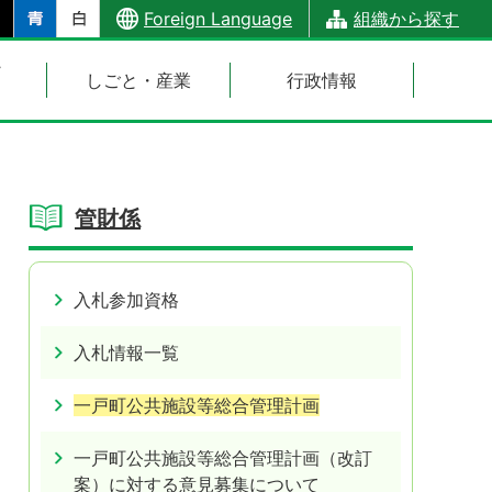
Foreign Language
組織から探す
・
しごと・産業
行政情報
管財係
入札参加資格
入札情報一覧
一戸町公共施設等総合管理計画
一戸町公共施設等総合管理計画（改訂
案）に対する意見募集について