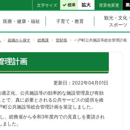
文字サイズ
背景色変更
観光・文化
医療・健康・福祉
子育て・教育
スポーツ
ム
組織から探す
総務課
管財係
一戸町公共施設等総合管理計画
管理計画
更新日：2022年04月01日
の適正化、公共施設等の効率的な施設管理及び有効
ことで、真に必要とされる公共サービスの提供を維
一戸町公共施設等総合管理計画を策定しました。
し、総務省から令和3年度内での見直しを要請され
しました。