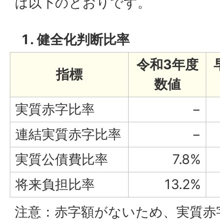
は以下のとおりです。
健全化判断比率
令和3年度
指標
数値
実質赤字比率
−
連結実質赤字比率
−
実質公債費比率
7.8%
将来負担比率
13.2%
注意：赤字額がないため、実質赤