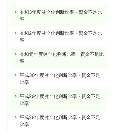
令和3年度健全化判断比率・資金不足比
率
令和2年度健全化判断比率・資金不足比
率
令和元年度健全化判断比率・資金不足比
率
平成30年度健全化判断比率・資金不足
比率
平成29年度健全化判断比率・資金不足
比率
平成28年度健全化判断比率・資金不足
比率