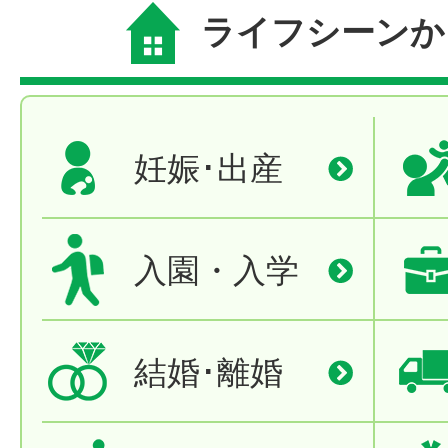
ライフシーンか
妊娠･出産
入園・入学
結婚･離婚