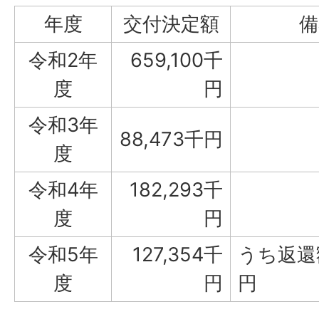
年度
交付決定額
備
令和2年
659,100千
度
円
令和3年
88,473千円
度
令和4年
182,293千
度
円
令和5年
127,354千
うち返還
度
円
円