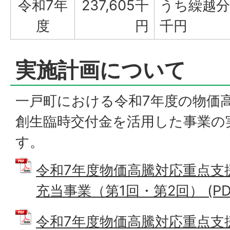
令和7年
237,605千
うち繰越分1
度
円
千円
実施計画について
一戸町における令和7年度の物価
創生臨時交付金を活用した事業の
す。
令和7年度物価高騰対応重点支
充当事業（第1回・第2回） (PDF
令和7年度物価高騰対応重点支