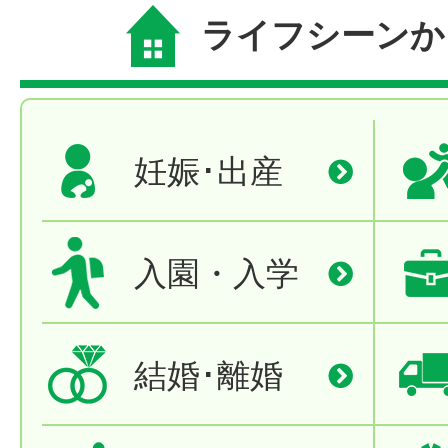
ライフシーンか
妊娠･出産
入園・入学
結婚･離婚