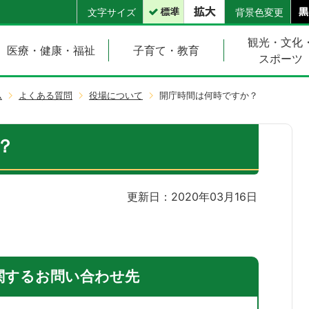
文字サイズ
背景色変更
観光・文化
医療・健康・福祉
子育て・教育
スポーツ
ム
よくある質問
役場について
開庁時間は何時ですか？
？
更新日：2020年03月16日
関するお問い合わせ先