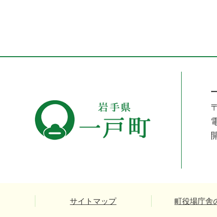
〒
電
サイトマップ
町役場庁舎