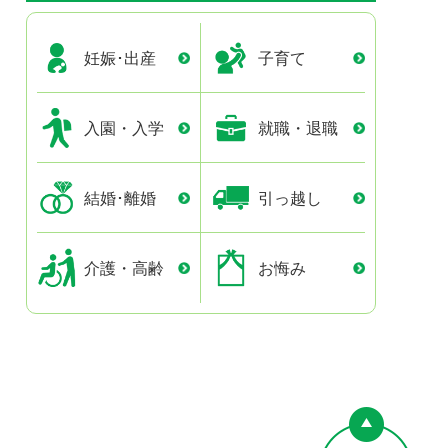
妊娠･出産
子育て
入園・入学
就職・退職
結婚･離婚
引っ越し
介護・高齢
お悔み
ペー