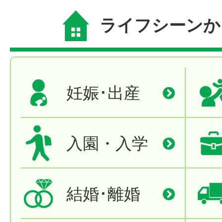
ライフシーンか
妊娠･出産
入園・入学
結婚･離婚