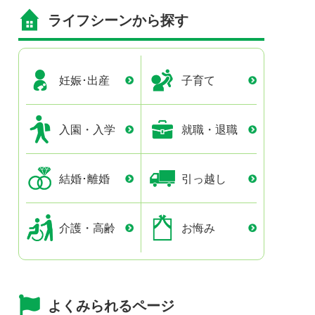
ライフシーンから探す
妊娠･出産
子育て
入園・入学
就職・退職
結婚･離婚
引っ越し
介護・高齢
お悔み
よくみられるページ