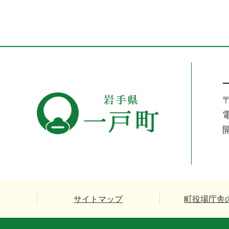
〒
電
サイトマップ
町役場庁舎