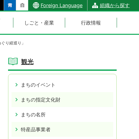
Foreign Language
組織から探す
・
しごと・産業
行政情報
めぐり経巡り」
観光
まちのイベント
まちの指定文化財
まちの名所
特産品事業者