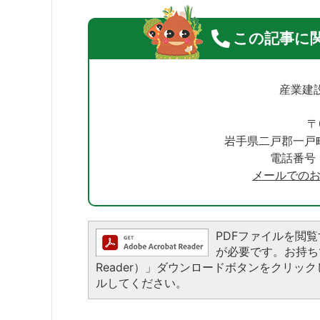
この記事に
産業建
〒
岩手県二戸郡一戸
電話番号：0
メールでの
PDFファイルを閲覧する
が必要です。お持ちでな
Reader）」ダウンロードボタンをクリ
ルしてください。