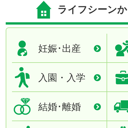
ライフシーンか
妊娠･出産
入園・入学
結婚･離婚