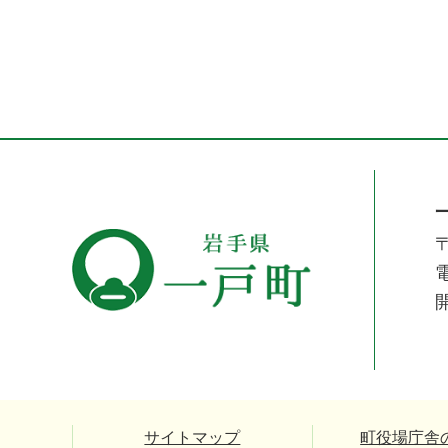
〒
電
サイトマップ
町役場庁舎