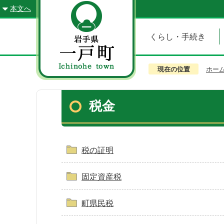
本文へ
くらし・手続き
現在の位置
ホー
税金
税の証明
固定資産税
町県民税