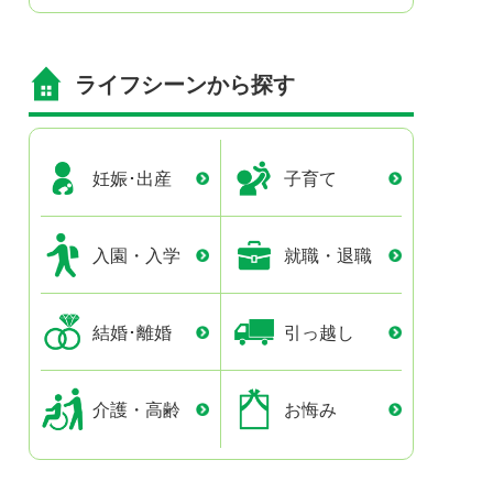
ライフシーンから探す
妊娠･出産
子育て
入園・入学
就職・退職
結婚･離婚
引っ越し
介護・高齢
お悔み