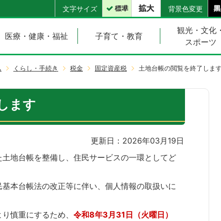
文字サイズ
背景色変更
観光・文化
医療・健康・福祉
子育て・教育
スポーツ
ム
くらし・手続き
税金
固定資産税
土地台帳の閲覧を終了しま
します
更新日：2026年03月19日
た土地台帳を整備し、住民サービスの一環としてど
。
民基本台帳法の改正等に伴い、個人情報の取扱いに
より慎重にするため、
令和8年3月31日（火曜日）