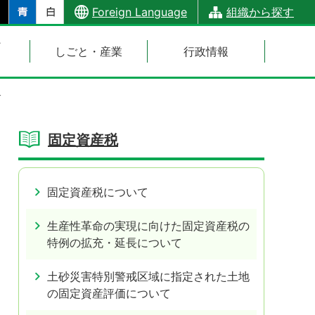
Foreign Language
組織から探す
・
しごと・産業
行政情報
す
固定資産税
固定資産税について
生産性革命の実現に向けた固定資産税の
特例の拡充・延長について
土砂災害特別警戒区域に指定された土地
の固定資産評価について