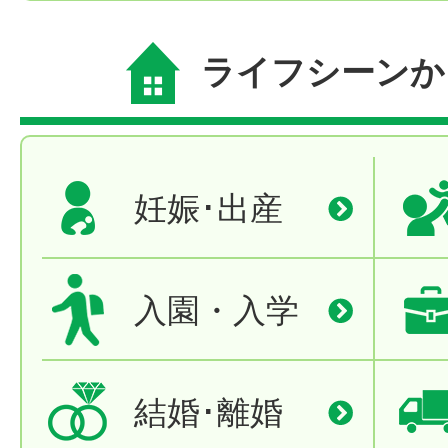
ライフシーンか
妊娠･出産
入園・入学
結婚･離婚