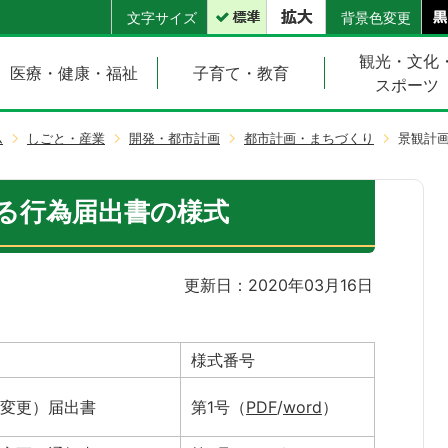
文字サイズ
背景色変更
観光・文化
医療・健康・福祉
子育て・教育
スポーツ
ム
しごと・産業
開発・都市計画
都市計画・まちづくり
景観計
る行為届出書の様式
更新日：2020年03月16日
様式番号
変更）届出書
第1号（
PDF
/
word
）