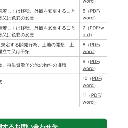
word
）
善若しくは移転、外観を変更すること
6（
PDF
/
替又は色彩の変更
word
）
善若しくは移転、外観を変更すること
7（
PDF
/
w
替又は色彩の変更
ord
）
に規定する開発行為、土地の開墾、土
8（
PDF
/
埋立て又は干拓
word
）
9（
PDF
/
物、再生資源その他の物件の堆積
word
）
10（
PDF
/
取
word
）
11（
PDF
/
word
）
関するお問い合わせ先