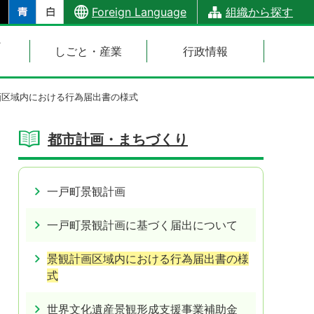
Foreign Language
組織から探す
・
しごと・産業
行政情報
画区域内における行為届出書の様式
都市計画・まちづくり
一戸町景観計画
一戸町景観計画に基づく届出について
景観計画区域内における行為届出書の様
式
世界文化遺産景観形成支援事業補助金