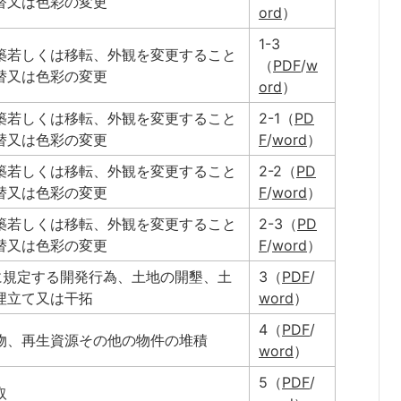
替又は色彩の変更
ord
）
1-3
築若しくは移転、外観を変更すること
（
PDF
/
w
替又は色彩の変更
ord
）
築若しくは移転、外観を変更すること
2-1（
PD
替又は色彩の変更
F
/
word
）
築若しくは移転、外観を変更すること
2-2（
PD
替又は色彩の変更
F
/
word
）
築若しくは移転、外観を変更すること
2-3（
PD
替又は色彩の変更
F
/
word
）
に規定する開発行為、土地の開墾、土
3（
PDF
/
埋立て又は干拓
word
）
4（
PDF
/
物、再生資源その他の物件の堆積
word
）
5（
PDF
/
取