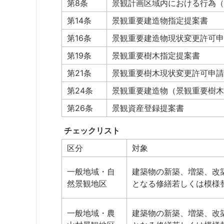
第8条
景観計画区域内における行為（
第14条
景観重要建造物指定提案書
第16条
景観重要建造物現状変更許可申
第19条
景観重要樹木指定提案書
第21条
景観重要樹木現状変更許可申請
第24条
景観重要建造物（景観重要樹木
第26条
景観資産登録提案書
チェックリスト
区分
対象
一般地域・自
建築物の新築、増築、改
然景観地区
となる修繕若しくは模様
一般地域・農
建築物の新築、増築、改