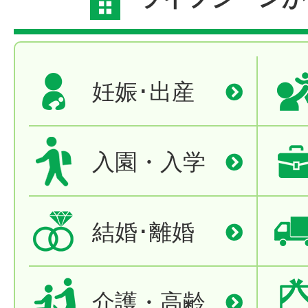
妊娠･出産
入園・入学
結婚･離婚
介護・高齢