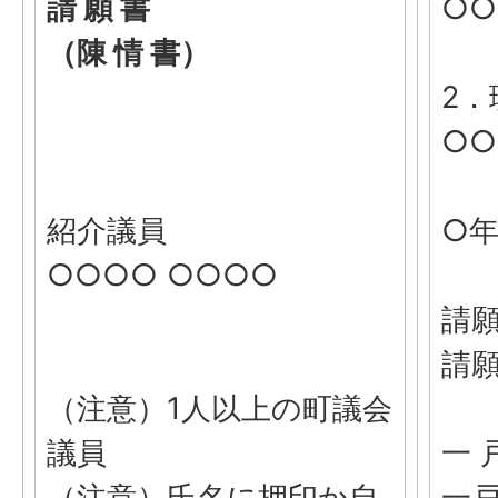
請 願 書
○
（陳 情 書）
2．
○
紹介議員
○
○○○○ ○○○○
請
請願
（注意）1人以上の町議会
議員
一 
（注意）氏名に押印か自
一戸