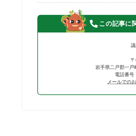
この記事に
議
〒
岩手県二戸郡一戸
電話番号：0
メールでの