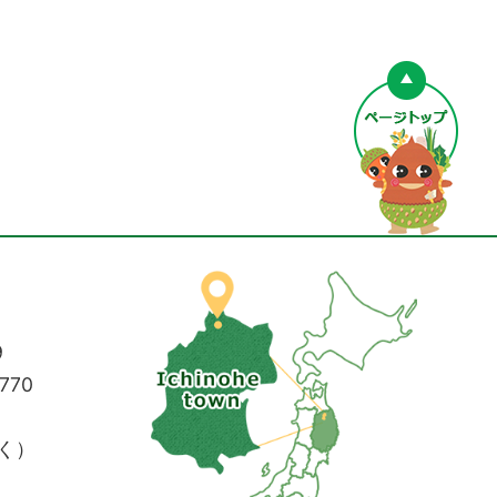
ペー
9
770
く）