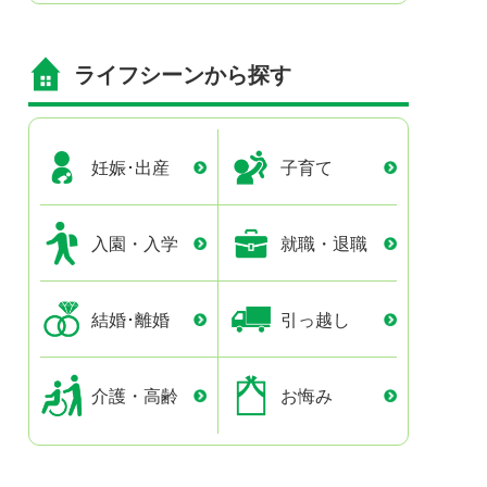
ライフシーンから探す
妊娠･出産
子育て
入園・入学
就職・退職
結婚･離婚
引っ越し
介護・高齢
お悔み