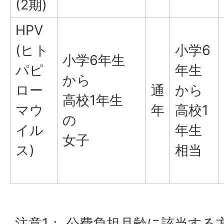
(2期)
HPV
(ヒト
小学6
小学6年生
パピ
年生
から
ロー
通
から
高校1年生
マウ
年
高校1
の
イル
年生
女子
ス)
相当
注意1： 公費負担月齢に該当する