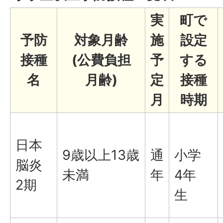
実
町で
予防
対象月齢
施
設定
接種
(公費負担
予
する
名
月齢)
定
接種
月
時期
日本
9歳以上13歳
通
小学
脳炎
未満
年
4年
2期
生