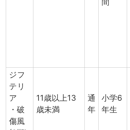
間
ジフ
テリ
ア
11歳以上13
通
小学6
・破
歳未満
年
年生
傷風