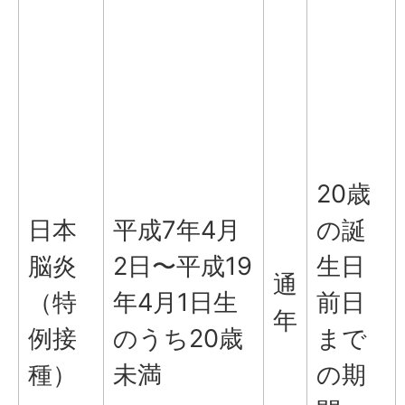
20歳
日本
平成7年4月
の誕
脳炎
2日〜平成19
生日
通
（特
年4月1日生
前日
年
例接
のうち20歳
まで
種）
未満
の期