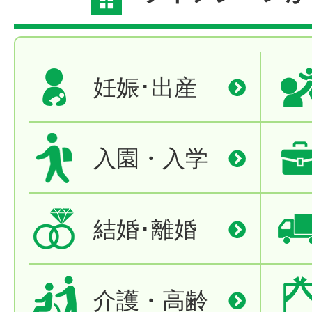
妊娠･出産
入園・入学
結婚･離婚
介護・高齢