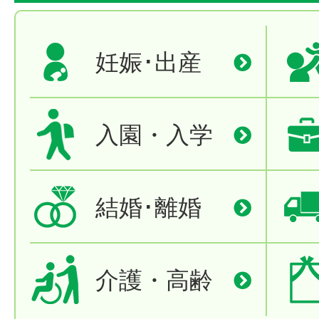
妊娠･出産
入園・入学
結婚･離婚
介護・高齢