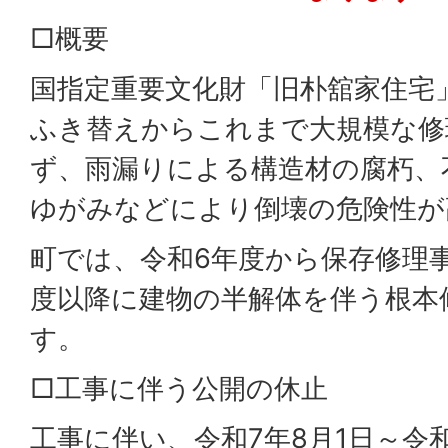
□概要
国指定重要文化財「旧朴舘家住宅
ふき替えからこれまで大規模な修
ず、雨漏りによる構造材の腐朽、
ゆがみなどにより倒壊の危険性が
町では、令和6年度から保存修理
度以降に建物の半解体を伴う根本
す。
□工事に伴う公開の休止
工事に伴い、令和7年8月1日～令和