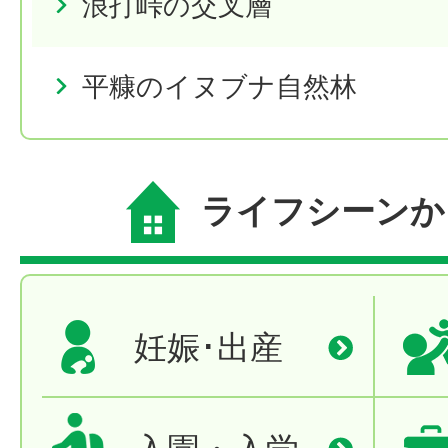
浪打峠の交叉層
平糠のイヌブナ自然林
ライフシーンか
妊娠･出産