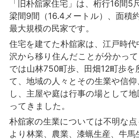
「旧朴舘家住宅」は、桁行16間5尺
梁間9間（16.4メートル）、面積
最大規模の民家です。
住宅を建てた朴舘家は、江戸時代
沢から移り住んだことが分かって
では山林750町歩、田畑12町歩
て、地域の人々とその生業や信仰
し、主屋や庭は行事の場として地
ってきました。
朴舘家の生業については不明な点
より林業、農業、漆蝋生産、牛馬