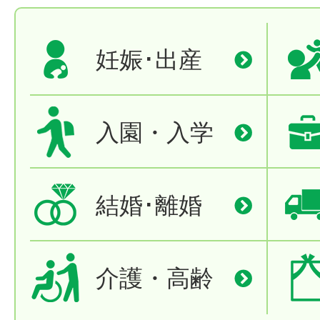
妊娠･出産
入園・入学
結婚･離婚
介護・高齢