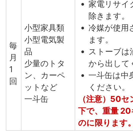
家電リサイ
除きます。
小型家具類
冷媒が使用
小型電気製
ます。
毎
品
ストーブは
月
少量のトタ
から出して
1
ン、カーペ
一斗缶は中
回
ットなど
ください。
一斗缶
（注意）50セ
下で、重量 2
のに限ります