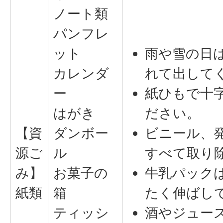
ノート類
パンフレ
ット
雨や雪の日
カレンダ
れて出して
ー
紙ひもで十
はがき
ださい。
【資
ダンボー
ビニール、
源ご
ル
すべて取り
み】
お菓子の
牛乳パック
紙類
箱
たく伸ばし
ティッシ
酒やジュー