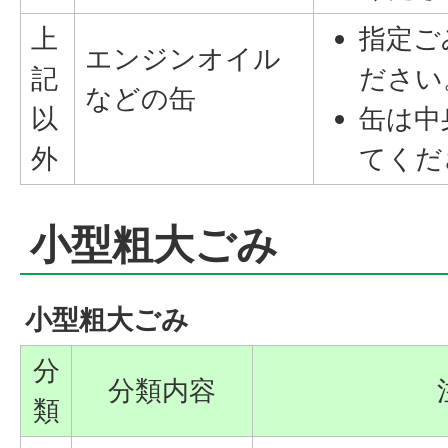
上
指定ご
エンジンオイル
記
ださい
などの缶
以
缶は中
外
てくだ
小型粗大ごみ
小型粗大ごみ
分
分類内容
類