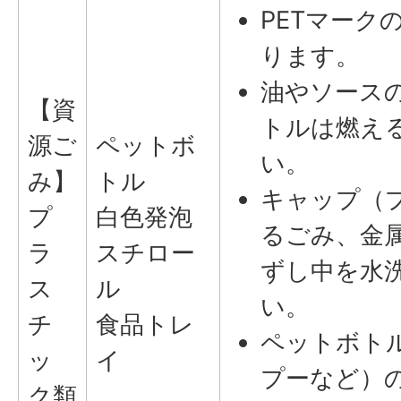
PETマーク
ります。
油やソース
【資
トルは燃え
源ご
ペットボ
い。
み】
トル
キャップ（
プ
白色発泡
るごみ、金
ラ
スチロー
ずし中を水
ス
ル
い。
チ
食品トレ
ペットボト
ッ
イ
プーなど）
ク類