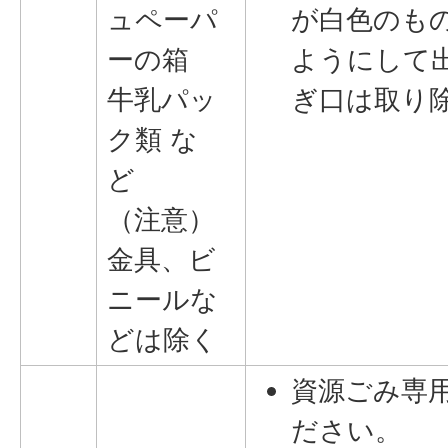
ュペーパ
が白色のも
ーの箱
ようにして
牛乳パッ
ぎ口は取り
ク類 な
ど
（注意）
金具、ビ
ニールな
どは除く
資源ごみ専
ださい。