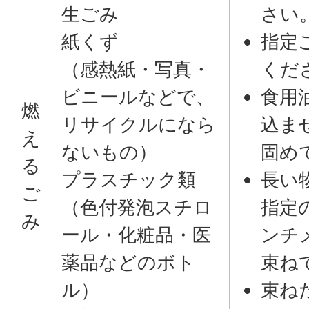
生ごみ
さい
紙くず
指定
（感熱紙・写真・
くだ
ビニールなどで、
食用
燃
リサイクルになら
込ま
え
ないもの）
固め
る
プラスチック類
長い
ご
（色付発泡スチロ
指定
み
ール・化粧品・医
ンチ
薬品などのボト
束ね
ル）
束ね