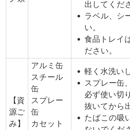
出してくだ
ラベル、シ
い。
食品トレイ
ださい。
アルミ缶
軽く水洗い
スチール
スプレー缶
缶
必ず使い切
【資
スプレー
抜いてから
源ご
缶
たばこの吸
み】
カセット
ないでくだ