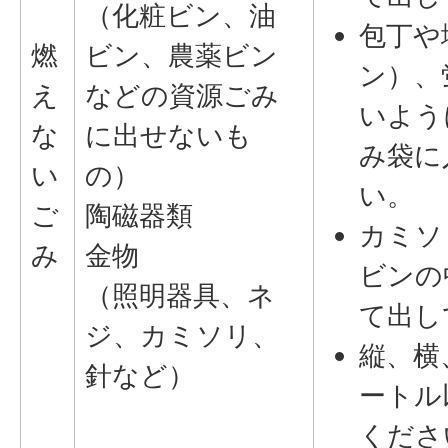
（化粧ビン、油
包丁や
燃
ビン、農薬ビン
ン）、
え
などの資源ごみ
いよう
な
に出せないも
み袋に
い
の）
い。
ご
陶磁器類
カミソ
み
金物
ビンの
（照明器具、ネ
て出し
ジ、カミソリ、
縦、横
針など）
ートル
くださ