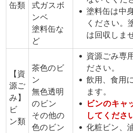
缶類
式ガスボ
塗料缶は中
ンベ
ください。
塗料缶な
は回収しま
ど
資源ごみ専
茶色のビ
ださい。
【資
ン
飲用、食用
源ご
無色透明
ます。
み】
のビン
ビンのキャ
ビ
その他の
してくださ
ン類
色のビン
化粧ビン、