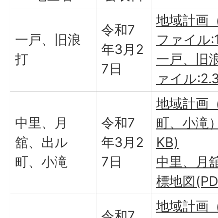
地域計画（
令和7
一戸、旧浪
ファイル:13
年3月2
打
一戸、旧浪
7日
ァイル:2.
地域計画
中里、月
令和7
町、小滝）(
舘、出ル
年3月2
KB)
町、小滝
7日
中里、月
標地図(PD
地域計画（
令和7