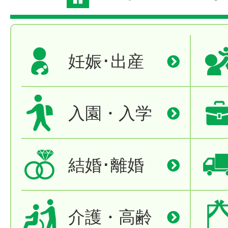
妊娠･出産
入園・入学
結婚･離婚
介護・高齢