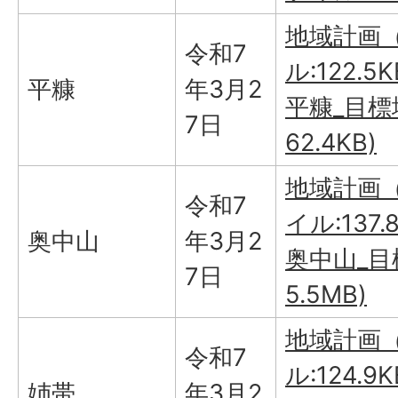
地域計画（
令和7
ル:122.5K
平糠
年3月2
平糠_目標
7日
62.4KB)
地域計画（
令和7
イル:137.
奥中山
年3月2
奥中山_目
7日
5.5MB)
地域計画（
令和7
ル:124.9K
姉帯
年3月2