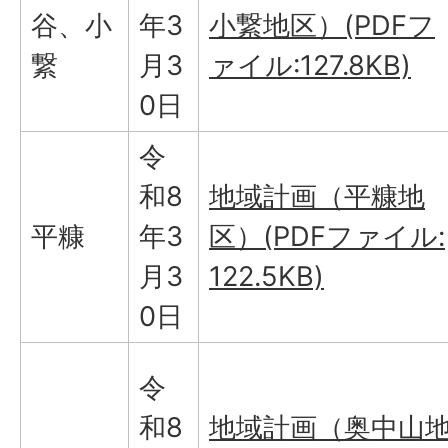
谷、小
年3
小繋地区）(PDFフ
繋
月3
ァイル:127.8KB)
0日
令
和8
地域計画（平糠地
平糠
年3
区）(PDFファイル:
月3
122.5KB)
0日
令
和8
地域計画（奥中山