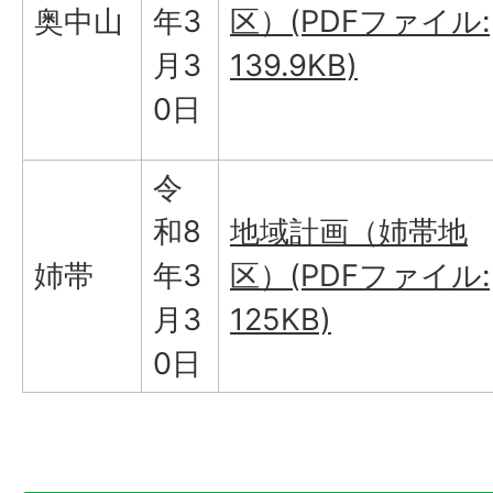
奥中山
年3
区）(PDFファイル:
月3
139.9KB)
0日
令
和8
地域計画（姉帯地
姉帯
年3
区）(PDFファイル:
月3
125KB)
0日