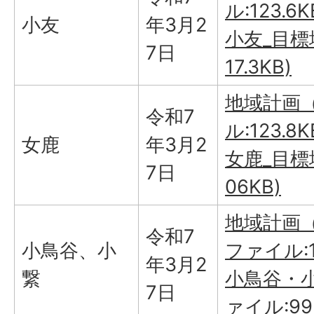
ル:123.6K
小友
年3月2
小友_目標
7日
17.3KB)
地域計画（
令和7
ル:123.8K
女鹿
年3月2
女鹿_目標
7日
06KB)
地域計画（
令和7
小鳥谷、小
ファイル:12
年3月2
繋
小鳥谷・小
7日
ァイル:995