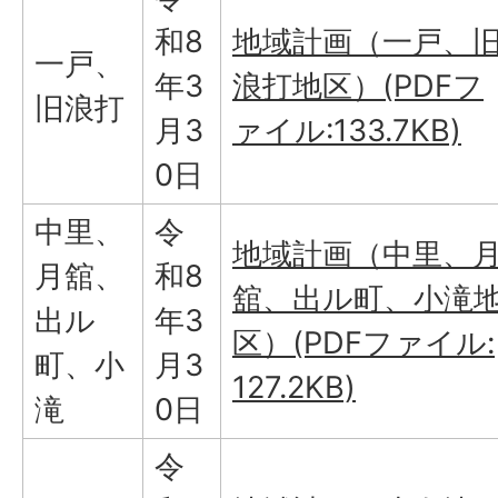
和8
地域計画（一戸、
一戸、
年3
浪打地区）(PDFフ
旧浪打
月3
ァイル:133.7KB)
0日
中里、
令
地域計画（中里、
月舘、
和8
舘、出ル町、小滝
出ル
年3
区）(PDFファイル:
町、小
月3
127.2KB)
滝
0日
令