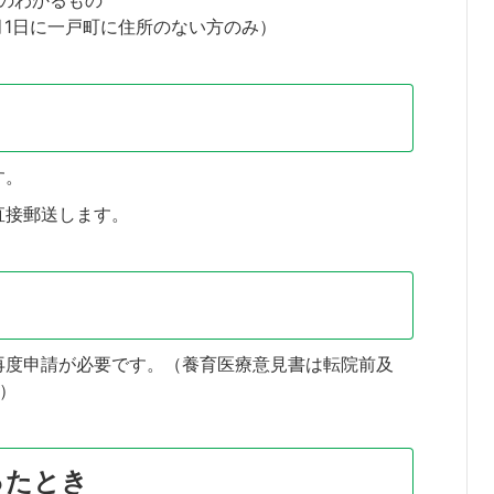
のわかるもの
月1日に一戸町に住所のない方のみ）
す。
直接郵送します。
再度申請が必要です。（養育医療意見書は転院前及
）
ったとき