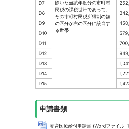
除いた当該年度分の市町村
D7
252
民税の課税世帯であって、
D8
342
その市町村民税所得割の額
D9
450
の区分が右の区分に該当す
る世帯
D10
579
D11
700
D12
849
D13
1,0
D14
1,2
D15
1,4
申請書類
養育医療給付申請書 (Wordファイル: 13