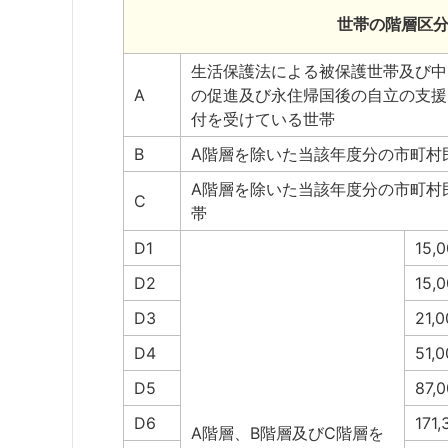
世帯の階層区
生活保護法による被保護世帯及び中
A
の促進及び永住帰国後の自立の支援
付を受けている世帯
B
A階層を除いた当該年度分の市町村
A階層を除いた当該年度分の市町村
C
帯
D1
15,
D2
15,
D3
21,
D4
51,
D5
87,
D6
171
A階層、B階層及びC階層を