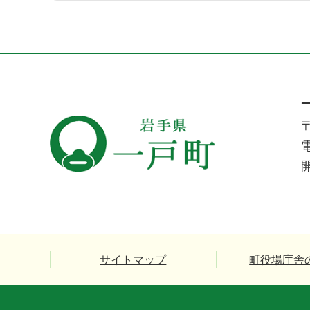
〒
電
サイトマップ
町役場庁舎