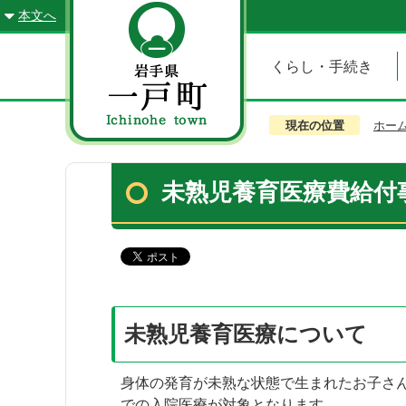
本文へ
くらし・手続き
現在の位置
ホー
未熟児養育医療費給付
未熟児養育医療について
身体の発育が未熟な状態で生まれたお子さ
での入院医療が対象となります。