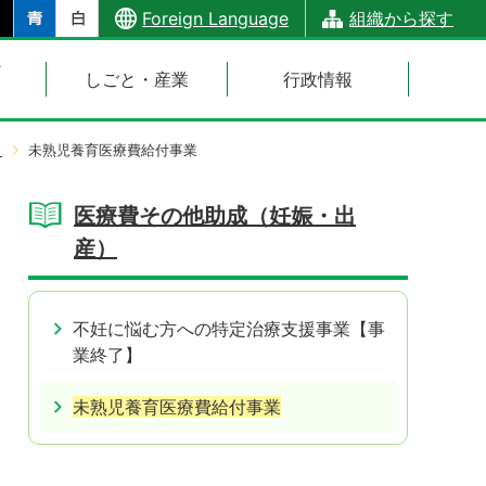
Foreign Language
組織から探す
・
しごと・産業
行政情報
）
未熟児養育医療費給付事業
医療費その他助成（妊娠・出
産）
不妊に悩む方への特定治療支援事業【事
業終了】
未熟児養育医療費給付事業