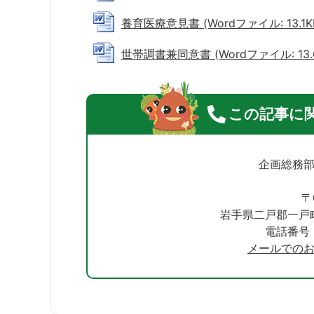
養育医療意見書 (Wordファイル: 13.1K
世帯調書兼同意書 (Wordファイル: 13.6
この記事に
企画総務
〒
岩手県二戸郡一戸
電話番号：0
メールでの