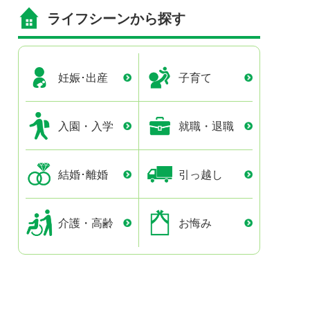
ライフシーンから探す
妊娠･出産
子育て
入園・入学
就職・退職
結婚･離婚
引っ越し
介護・高齢
お悔み