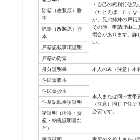
・自己の権利行使又
除籍（改製原）謄
（たとえば、亡くな
本
が、兄弟姉妹の戸籍
その他、申請理由に
除籍（改製原）抄
場合があります。詳
本
い。
戸籍記載事項証明
戸籍の附票
身分証明書
本人のみ（注意）本
住民票謄本
住民票抄本
本人または同一世帯
住基記載事項証明
（注意）同じで住所
必要です。
諸証明（所得・資
産・納税証明書な
ど）
家屋証明
家屋の名義人または