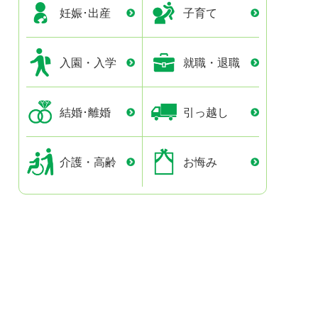
妊娠･出産
子育て
入園・入学
就職・退職
結婚･離婚
引っ越し
介護・高齢
お悔み