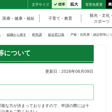
文字サイズ
背景色変更
観光・文化
医療・健康・福祉
子育て・教育
スポーツ
ム
組織から探す
町民課
総合窓口係
戸籍・住民票・諸証明等に
等について
更新日：2026年06月09日
可能な方が決まっておりますので、申請の際には十
下の表をご覧ください。