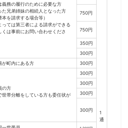
は義務の履行のために必要な方
った兄弟姉妹の相続人となった方
750円
謄本を請求する場合等）
よっては第三者による請求ができる
750円
しくは事前にお問い合わせくださ
350円
300円
籍が町内にある方
300円
300円
300円
員の方
300円
で世帯分離をしている方も委任状が
300円
1
通
同一世帯員