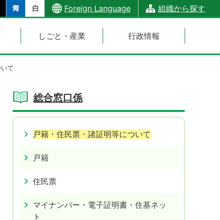
Foreign Language
組織から探す
・
しごと・産業
行政情報
ついて
総合窓口係
戸籍・住民票・諸証明等について
戸籍
住民票
マイナンバー・電子証明書・住基ネッ
ト