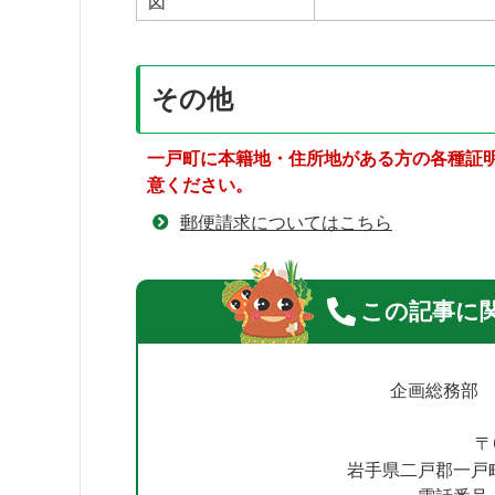
図
その他
一戸町に本籍地・住所地がある方の各種証
意ください。
郵便請求についてはこちら
この記事に
企画総務部
〒
岩手県二戸郡一戸