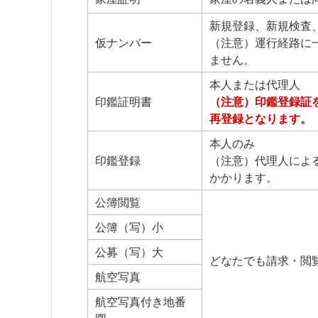
新規登録、新規検査
仮ナンバー
（注意）運行経路に
ません。
本人または代理人
印鑑証明書
（注意）印鑑登録証
再登録となります。
本人のみ
印鑑登録
（注意）代理人によ
かかります。
公簿閲覧
公簿（写）小
公募（写）大
どなたでも請求・閲
航空写真
航空写真付き地番