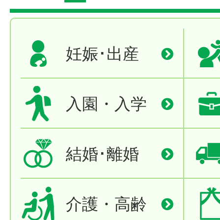
妊娠･出産
入園・入学
結婚･離婚
介護・高齢