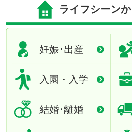
ライフシーンか
妊娠･出産
入園・入学
結婚･離婚