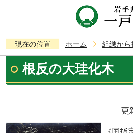
現在の位置
ホーム
組織から
根反の大珪化木
更
《国指