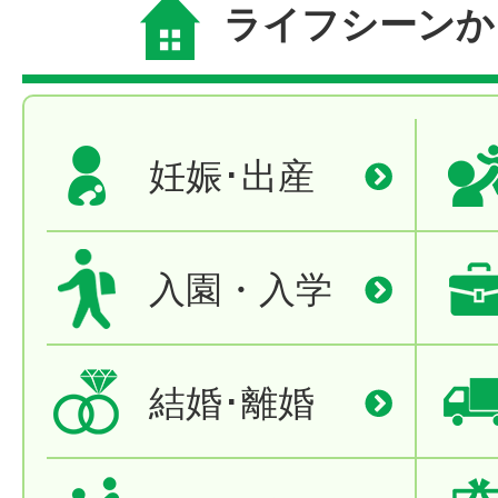
ライフシーンか
妊娠･出産
入園・入学
結婚･離婚