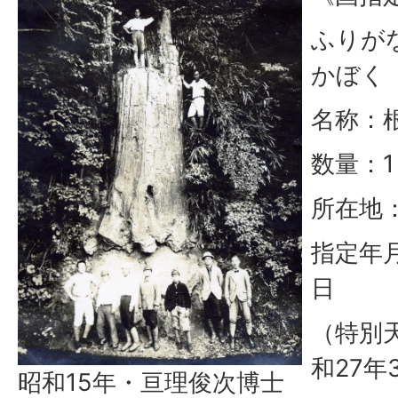
ふりが
かぼく
名称：
数量：1
所在地
指定年月
日
（特別
和27年
昭和15年・亘理俊次博士