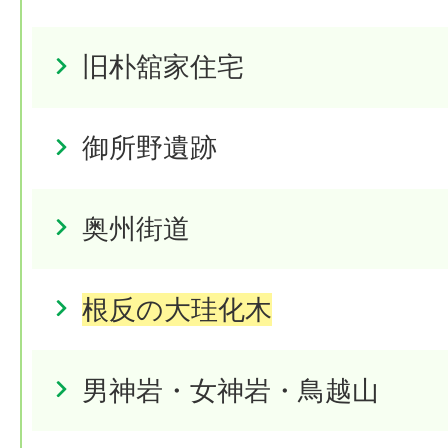
旧朴舘家住宅
御所野遺跡
奥州街道
根反の大珪化木
男神岩・女神岩・鳥越山