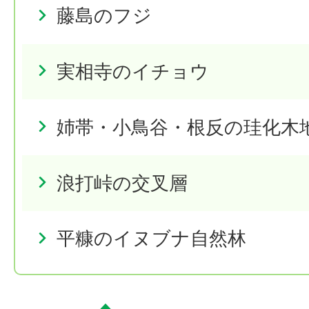
藤島のフジ
実相寺のイチョウ
姉帯・小鳥谷・根反の珪化木
浪打峠の交叉層
平糠のイヌブナ自然林