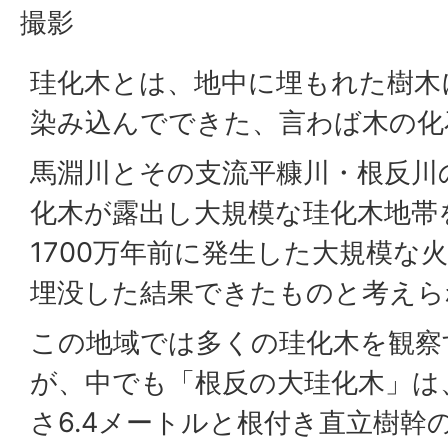
撮影
珪化木とは、地中に埋もれた樹木
染み込んでできた、言わば木の化
馬淵川とその支流平糠川・根反川
化木が露出し大規模な珪化木地帯
1700万年前に発生した大規模な
埋没した結果できたものと考えら
この地域では多くの珪化木を観察
が、中でも「根反の大珪化木」は
さ6.4メートルと根付き直立樹幹