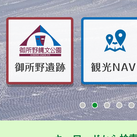
御
観
所
光
野
NAVI
遺
跡
1
2
3
4