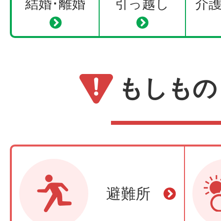
結婚･離婚
引っ越し
介
もしもの
避難所