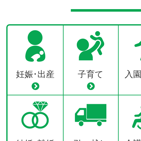
広報いちのへお知らせ版2026
た。
2026年07月23日
イベン
募集
ト
妊娠･出産
子育て
入
【参加者募集！】第51回一戸町
ードレース大会・第51回一戸町
競走