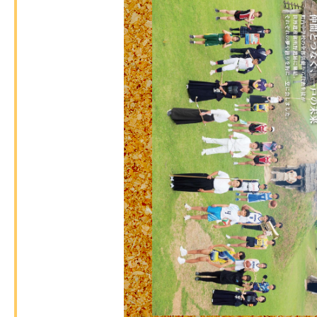
町営牧野（宇別）哺育牛舎棟外3
般競争入札の延期公告について
2026年07月29日
募集
町営牧野（高森）飼料倉庫屋根
競争入札の延期公告について掲
イベン
2026年07月28日
ト
令和8年度いちのへ健康ポイン
イベン
2026年07月28日