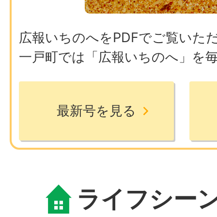
ト
令和8年度一戸まつりを開催し
広報いちのへをPDFでご覧いた
一戸町では「広報いちのへ」を
2026年07月24日
令和8年度水道水質検査結果に
最新号を見る
2026年07月24日
令和8年度一戸町職員採用試験（
者を掲載しました
ライフシー
2026年07月23日