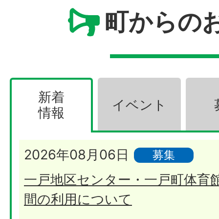
町からの
新着
イベント
情報
新
2026年08月06日
募集
着
一戸地区センター・一戸町体育
情
間の利用について
報