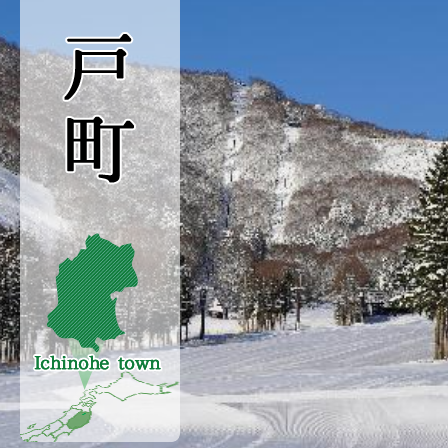
戸
町
Ichinohe
town