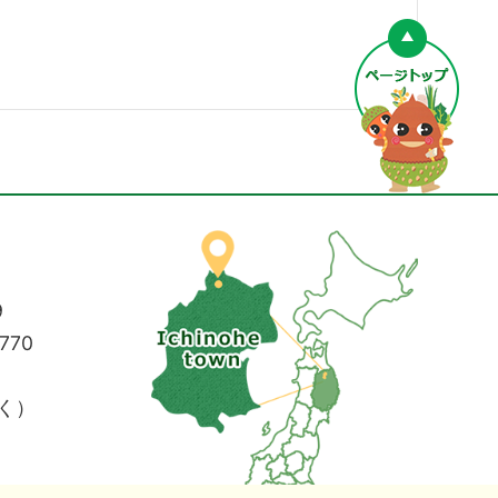
ペー
9
770
く）