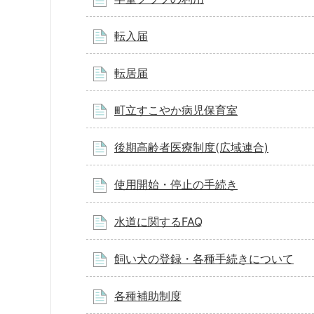
転入届
転居届
町立すこやか病児保育室
後期高齢者医療制度(広域連合)
使用開始・停止の手続き
水道に関するFAQ
飼い犬の登録・各種手続きについて
各種補助制度