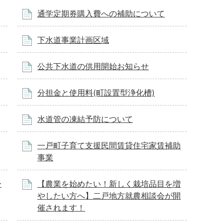
通学定期券購入費への補助について
下水道事業計画区域
公共下水道の供用開始お知らせ
分担金と使用料(町設置型浄化槽)
水道管の凍結予防について
一戸町子育て支援民間賃貸住宅家賃補助
事業
ー
【農業を始めたい！新しく栽培品目を増
やしたい方へ】二戸地方就農相談会が開
催されます！