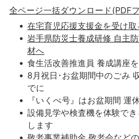
全ページ一括ダウンロード(PDFファイ
在宅育児応援支援金を受け取
岩手県防災士養成研修 自主
材へ
食生活改善推進員 養成講座
8月祝日･お盆期間中のごみ 収
でに
『いくべ号』はお盆期間 運
設備見学や検査機を体験できる
します
敬老事業補助金 敬老会など