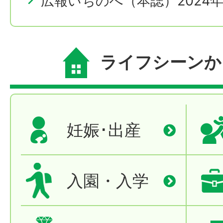
広報いちのへ（本誌）2024
ライフシーンか
妊娠･出産
入園・入学