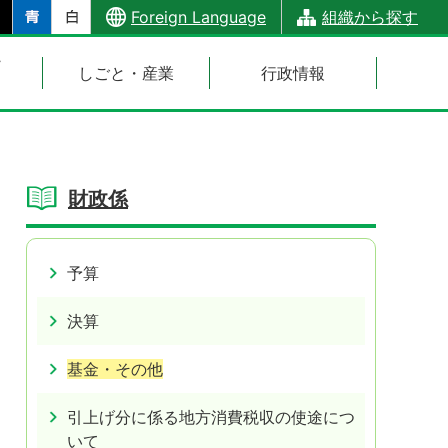
Foreign Language
組織から探す
・
しごと・産業
行政情報
財政係
予算
決算
基金・その他
引上げ分に係る地方消費税収の使途につ
いて