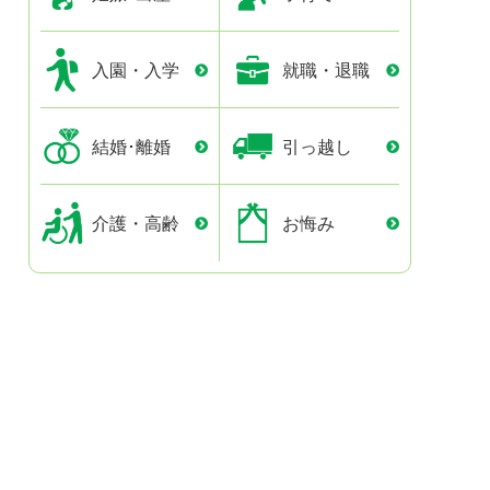
入園・入学
就職・退職
結婚･離婚
引っ越し
介護・高齢
お悔み